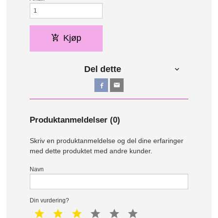
Kjøp
Del dette
Produktanmeldelser (0)
Skriv en produktanmeldelse og del dine erfaringer
med dette produktet med andre kunder.
Navn
Din vurdering?
1 star
2 star
3 star
4 star
5 star
6 star