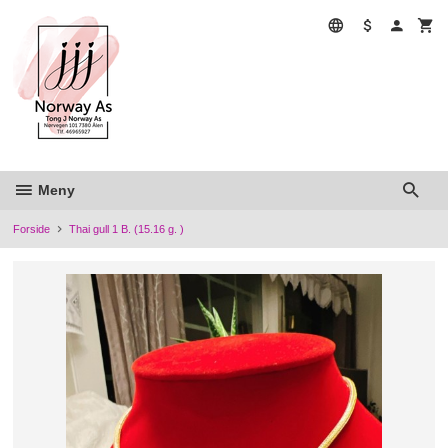
Gå
til
innholdet
Meny
Forside
Thai gull 1 B. (15.16 g. )