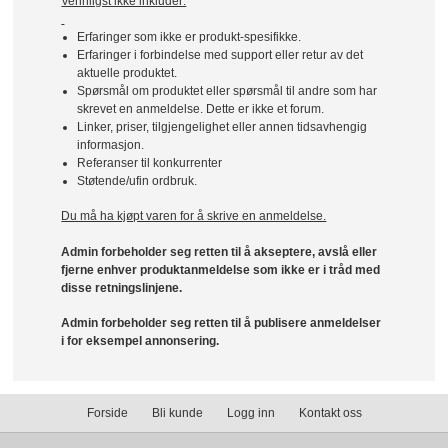
Vennligst ikke inkluder:
Erfaringer som ikke er produkt-spesifikke.
Erfaringer i forbindelse med support eller retur av det
aktuelle produktet.
Spørsmål om produktet eller spørsmål til andre som har
skrevet en anmeldelse. Dette er ikke et forum.
Linker, priser, tilgjengelighet eller annen tidsavhengig
informasjon.
Referanser til konkurrenter
Støtende/ufin ordbruk.
Du må ha kjøpt varen for å skrive en anmeldelse.
Admin forbeholder seg retten til å akseptere, avslå eller
fjerne enhver produktanmeldelse som ikke er i tråd med
disse retningslinjene.
Admin forbeholder seg retten til å publisere anmeldelser
i for eksempel annonsering.
Forside
Bli kunde
Logg inn
Kontakt oss